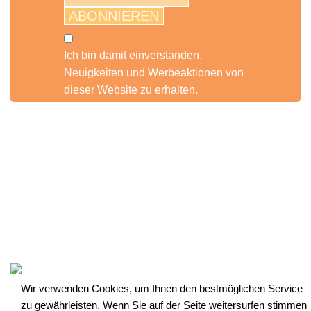
ABONNIEREN
Ich bin damit einverstanden,
Neuigkeiten und Werbeaktionen von
dieser Website zu erhalten.
Impressum
|
Produktsicherheit (GPSR)
|
AGB
|
Widerrufsrecht
|
Zahlung und Versand
|
Datenschutzerklärung
|
Über Uns
|
Unser Service
|
Kontakt
|
Blog
© 2022, ALLEOVS | All Rights Reserved
Wir verwenden Cookies, um Ihnen den bestmöglichen Service
zu gewährleisten. Wenn Sie auf der Seite weitersurfen stimmen