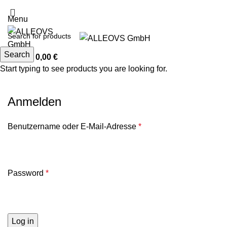
kostenloser Versand für Bücher oder Bestellwert ab €20
Menu
Search
0
items
0,00
€
Start typing to see products you are looking for.
Mein Konto
Anmelden
Benutzername oder E-Mail-Adresse
*
Password
*
Log in