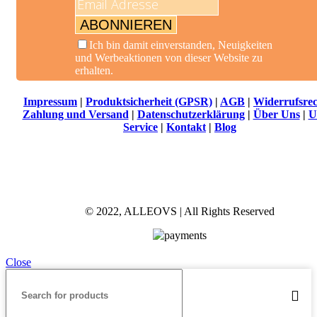
ABONNIEREN
Ich bin damit einverstanden, Neuigkeiten
und Werbeaktionen von dieser Website zu
erhalten.
Impressum
|
Produktsicherheit (GPSR)
|
AGB
|
Widerrufsrec
Zahlung und Versand
|
Datenschutzerklärung
|
Über Uns
|
U
Service
|
Kontakt
|
Blog
© 2022, ALLEOVS | All Rights Reserved
Close