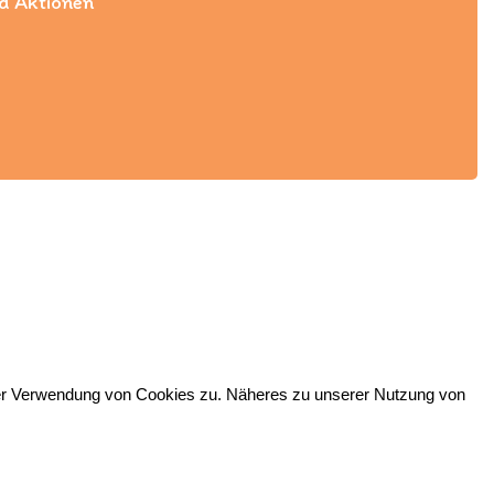
nd Aktionen
ärung
|
Über Uns
|
Unser Service
|
Kontakt
|
Blog
der Verwendung von Cookies zu. Näheres zu unserer Nutzung von