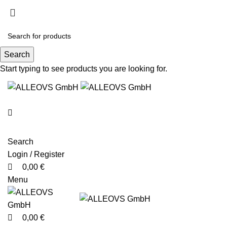
0
0
kostenloser Versand für Bücher oder Bestellwert ab €20
schnelle Lieferung
kostenloser Rückversand
Search
Start typing to see products you are looking for.
Search
Login / Register
0,00
€
Menu
0,00
€