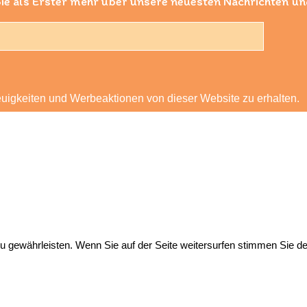
ie als Erster mehr über unsere neuesten Nachrichten u
euigkeiten und Werbeaktionen von dieser Website zu erhalten.
iderrufsrecht
|
Zahlung und Versand
|
Datenschutzerkl
 gewährleisten. Wenn Sie auf der Seite weitersurfen stimmen Sie 