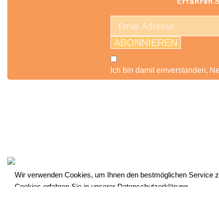
Erfahren S
ABONNIEREN
Ich bin damit einverstanden, N
Impressum
|
Produktsicherheit (GPSR)
|
AGB
|
W
© 2022, ALLEOVS | All Rights Reserved
Wir verwenden Cookies, um Ihnen den bestmöglichen Service zu
Cookies erfahren Sie in unserer
Datenschutzerklärung
Accept