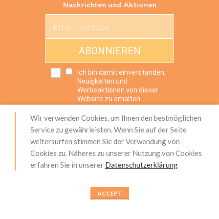
Nachrichten und Aktionen
ABONNIEREN
Ich bin damit einverstanden,
Neuigkeiten und
Werbeaktionen von dieser
Website zu erhalten.
Wir verwenden Cookies, um Ihnen den bestmöglichen
Service zu gewährleisten. Wenn Sie auf der Seite
weitersurfen stimmen Sie der Verwendung von
Impressum
|
Produktsicherheit (GPSR)
|
AGB
|
Cookies zu. Näheres zu unserer Nutzung von Cookies
Widerrufsrecht
|
Zahlung und Versand
|
erfahren Sie in unserer
Datenschutzerklärung
Datenschutzerklärung
|
Über Uns
|
Unser Service
|
Kontakt
|
Blog
ACCEPT