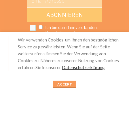
ABONNIEREN
Ich bin damit einverstanden,
Neuigkeiten und
Werbeaktionen von dieser
Wir verwenden Cookies, um Ihnen den bestmöglichen
Website zu erhalten.
Service zu gewährleisten. Wenn Sie auf der Seite
weitersurfen stimmen Sie der Verwendung von
Cookies zu. Näheres zu unserer Nutzung von Cookies
erfahren Sie in unserer
Datenschutzerklärung
Impressum
|
Produktsicherheit (GPSR)
|
AGB
|
Widerrufsrecht
|
Zahlung und Versand
|
Datenschutzerklärung
|
Über Uns
|
Unser Service
|
ACCEPT
Kontakt
|
Blog
© 2022, ALLEOVS | All Rights Reserved