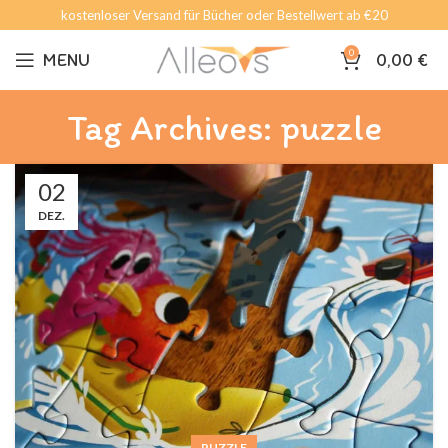
kostenloser Versand für Bücher oder Bestellwert ab €20
0
MENU
0,00
€
Tag Archives: puzzle
02
DEZ.
PUZZLE