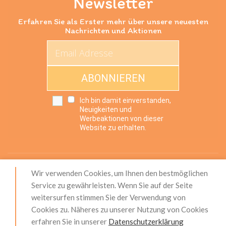
Newsletter
Erfahren Sie als Erster mehr über unsere neuesten
Nachrichten und Aktionen
ABONNIEREN
Ich bin damit einverstanden,
Neuigkeiten und
Werbeaktionen von dieser
Website zu erhalten.
Wir verwenden Cookies, um Ihnen den bestmöglichen
Impressum
|
Produktsicherheit (GPSR)
|
AGB
|
Service zu gewährleisten. Wenn Sie auf der Seite
Widerrufsrecht
|
Zahlung und Versand
|
weitersurfen stimmen Sie der Verwendung von
Datenschutzerklärung
|
Über Uns
|
Unser Service
|
Cookies zu. Näheres zu unserer Nutzung von Cookies
Kontakt
|
Blog
erfahren Sie in unserer
Datenschutzerklärung