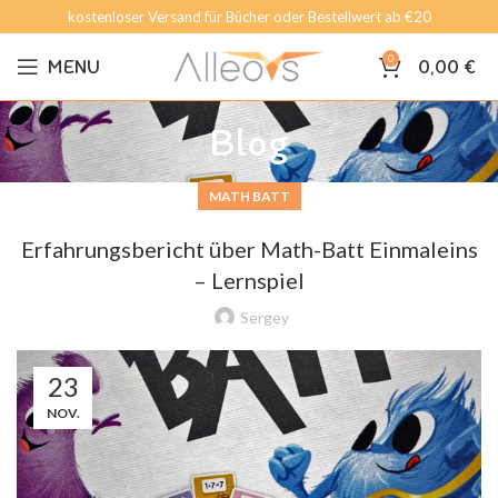
kostenloser Versand für Bücher oder Bestellwert ab €20
0
MENU
0,00
€
Blog
MATH BATT
Erfahrungsbericht über Math-Batt Einmaleins
– Lernspiel
Sergey
23
NOV.