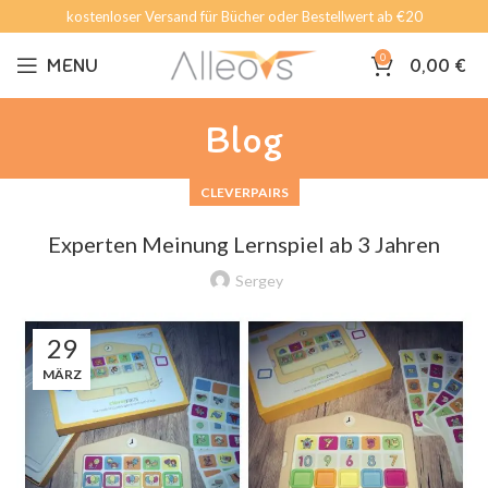
kostenloser Versand für Bücher oder Bestellwert ab €20
0
MENU
0,00
€
Blog
CLEVERPAIRS
Experten Meinung Lernspiel ab 3 Jahren
Sergey
29
MÄRZ