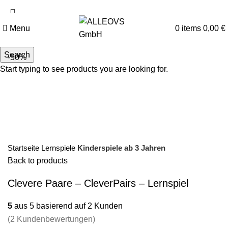
kostenloser Versand für Bücher oder Bestellwert ab €20
Menu
0
items
0,00
€
Search
-50%
Start typing to see products you are looking for.
Startseite
Lernspiele
Kinderspiele ab 3 Jahren
Back to products
Clevere Paare – CleverPairs – Lernspiel
5
aus
5
basierend auf
2
Kunden
(
2
Kundenbewertungen)