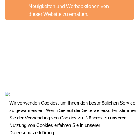
Neuigkeiten und Werbeaktionen von
dieser Website zu erhalten.
Impressum
|
Produktsicherheit (GPSR)
|
AGB
|
Widerrufsrecht
|
Zahlung und Versand
|
Datenschutzerklärung
|
Über Uns
|
Unser Service
|
Kontakt
|
Blog
© 2022, ALLEOVS | All Rights Reserved
Wir verwenden Cookies, um Ihnen den bestmöglichen Service
zu gewährleisten. Wenn Sie auf der Seite weitersurfen stimmen
Sie der Verwendung von Cookies zu. Näheres zu unserer
Nutzung von Cookies erfahren Sie in unserer
Datenschutzerklärung