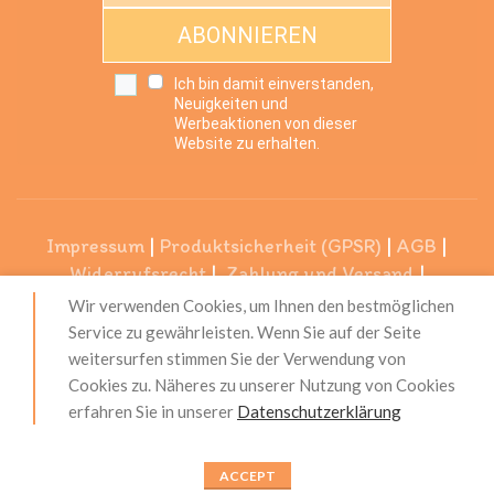
ABONNIEREN
Ich bin damit einverstanden,
Neuigkeiten und
Werbeaktionen von dieser
Website zu erhalten.
Impressum
|
Produktsicherheit (GPSR)
|
AGB
|
Widerrufsrecht
|
Zahlung und Versand
|
Datenschutzerklärung
|
Über Uns
|
Unser Service
|
Wir verwenden Cookies, um Ihnen den bestmöglichen
Kontakt
|
Blog
Service zu gewährleisten. Wenn Sie auf der Seite
weitersurfen stimmen Sie der Verwendung von
Cookies zu. Näheres zu unserer Nutzung von Cookies
erfahren Sie in unserer
Datenschutzerklärung
© 2022, ALLEOVS | All Rights Reserved
ACCEPT