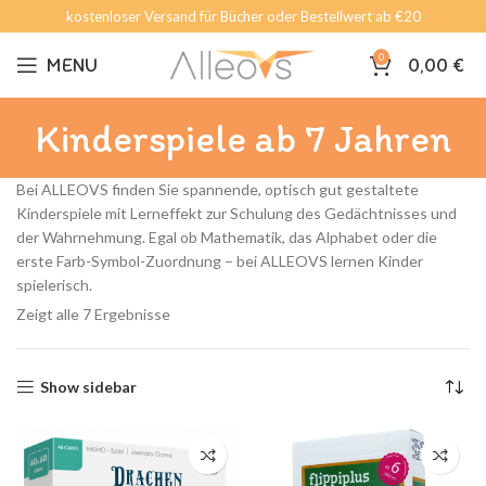
kostenloser Versand für Bücher oder Bestellwert ab €20
0
MENU
0,00
€
Kinderspiele ab 7 Jahren
Bei ALLEOVS finden Sie spannende, optisch gut gestaltete
Kinderspiele mit Lerneffekt zur Schulung des Gedächtnisses und
der Wahrnehmung. Egal ob Mathematik, das Alphabet oder die
erste Farb-Symbol-Zuordnung – bei ALLEOVS lernen Kinder
spielerisch.
Zeigt alle 7 Ergebnisse
Show sidebar