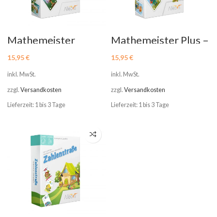
Mathemeister
Mathemeister Plus –
Minus- Lernspiel
Lernspiel Addition
Subtraktion
15,95
€
15,95
€
inkl. MwSt.
inkl. MwSt.
zzgl.
Versandkosten
zzgl.
Versandkosten
Lieferzeit: 1 bis 3 Tage
Lieferzeit: 1 bis 3 Tage