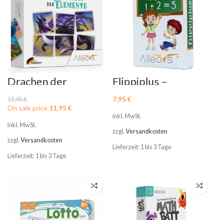
Drachen der
Flippiplus –
Elemente – Memo
Lernspiel zum
Spiel
Rechnen bis 100 &
7,95
€
19,95
€
1×1
On sale price
11,95
€
inkl. MwSt.
inkl. MwSt.
zzgl.
Versandkosten
zzgl.
Versandkosten
Lieferzeit: 1 bis 3 Tage
Lieferzeit: 1 bis 3 Tage