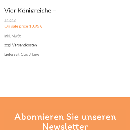
Vier Königreiche –
Familien
Strategiespiel
15,95
€
On sale price
10,95
€
inkl. MwSt.
zzgl.
Versandkosten
Lieferzeit: 1 bis 3 Tage
Abonnieren Sie unseren
Newsletter