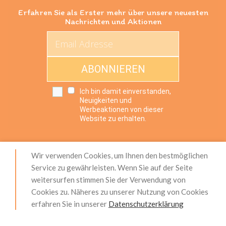
Erfahren Sie als Erster mehr über unsere neuesten
Nachrichten und Aktionen
ABONNIEREN
Ich bin damit einverstanden,
Neuigkeiten und
Werbeaktionen von dieser
Website zu erhalten.
Wir verwenden Cookies, um Ihnen den bestmöglichen
Impressum
|
Produktsicherheit (GPSR)
|
AGB
|
Service zu gewährleisten. Wenn Sie auf der Seite
Widerrufsrecht
|
Zahlung und Versand
|
weitersurfen stimmen Sie der Verwendung von
Datenschutzerklärung
|
Über Uns
|
Unser Service
|
Cookies zu. Näheres zu unserer Nutzung von Cookies
Kontakt
|
Blog
erfahren Sie in unserer
Datenschutzerklärung