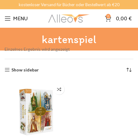
kostenloser Versand für Bücher oder Bestellwert ab €20
0
MENU
0,00
€
kartenspiel
Einzelnes Ergebnis wird angezeigt
Show sidebar