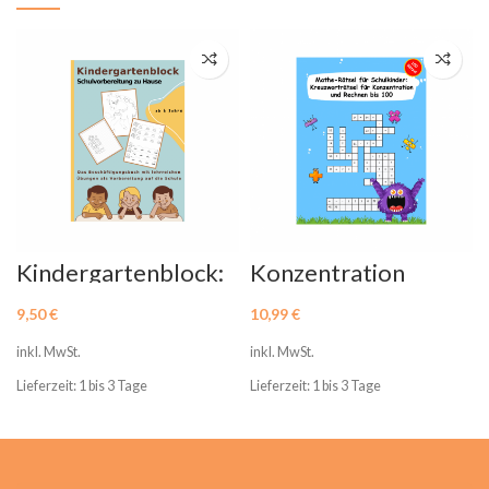
Kindergartenblock:
Konzentration
Schulvorbereitung
Mathe Rätsel für
zu Hause
Schulkinder
9,50
€
10,99
€
inkl. MwSt.
inkl. MwSt.
Lieferzeit: 1 bis 3 Tage
Lieferzeit: 1 bis 3 Tage
L