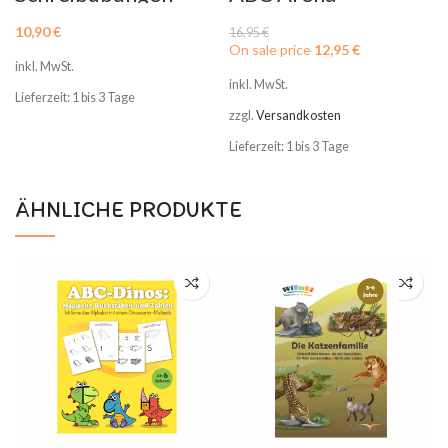
Ich lerne Schreiben
Buchstaben
Gedächtnisspiel
10,90
€
16,95
€
On sale price
12,95
€
inkl. MwSt.
inkl. MwSt.
Lieferzeit: 1 bis 3 Tage
zzgl.
Versandkosten
Lieferzeit: 1 bis 3 Tage
ÄHNLICHE PRODUKTE