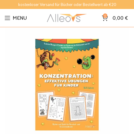
kostenloser Versand für Bücher oder Bestellwert ab €20
0
MENU
0,00
€